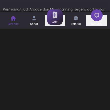
Permainan judi Arcade dari Microgaming, segera daftar dan
lakukan deposit untuk mendapatkan bonus menarik dari
permainan arcade
Login
Beranda
Daftar
Referral
Live Chat
Selengkapnya
Permainan
Togel
Slot
Casino
Games
Sports
Promo
Bantuan & Panduan
Tentang Kami
Syarat dan Ketentuan
Kebijakan Privasi
Pusat Bantuan
Dice Pop
Mine Pop
Plinko Pop
Big Button Bash
Ultra Warp Roulette
FlyX
Break Away Shootout
Fruit Blast
Match Day
The Incredible Balloon Machine
Hubungi Kami
F.A.Q