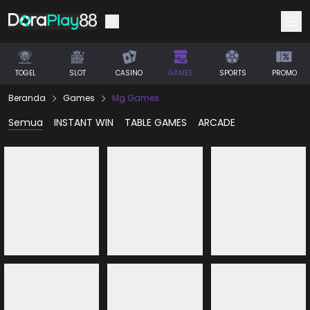
TOGEL
SLOT
CASINO
GAMES
SPORTS
PROMO
Beranda
Games
Mg Games
Semua
INSTANT WIN
TABLE GAMES
ARCADE
Dice Pop
Mine Pop
Plinko Pop