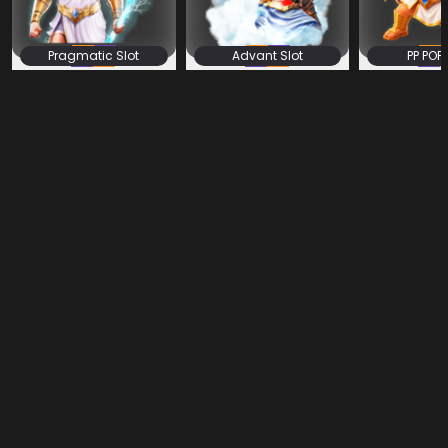
Pragmatic Slot
Advant Slot
PP POP