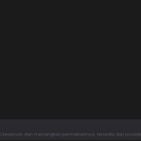
kmati keseruan dan menangkan permainannya, tersedia dari prov