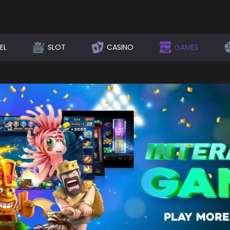
EL
SLOT
CASINO
GAMES