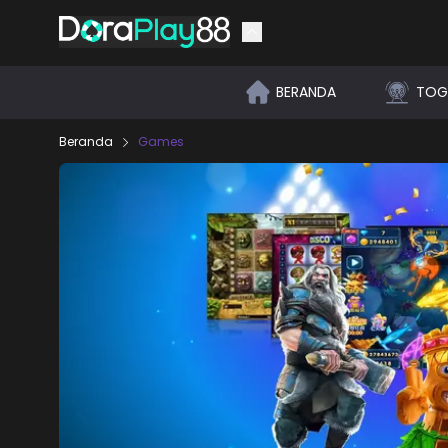
BERANDA
TOG
Beranda
Games