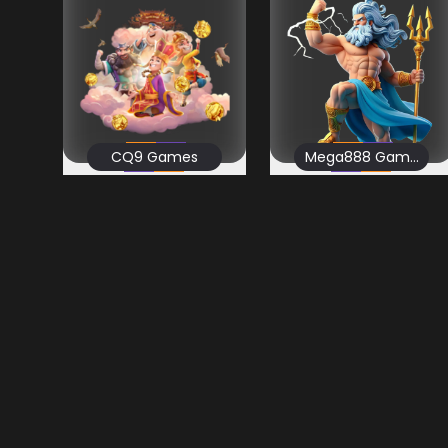
CQ9 Games
Mega888 Games