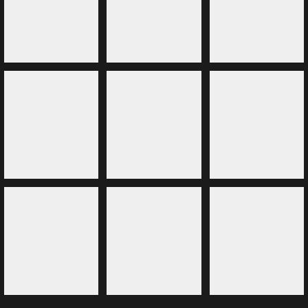
Mahjong Fruit
Xoc Dia
3 2 1 Go!
Dragon Ball Dozer
Jungle Party
Mr. Bean
Tenfold Eggs
Alice Run
Mini Roulette