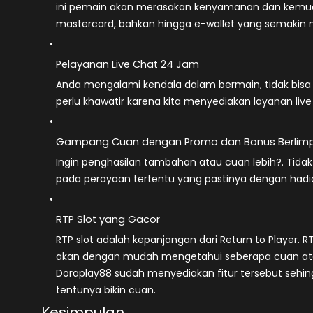
ini pemain akan merasakan kenyamanan dan kemuda
mastercard, bahkan hingga e-wallet yang semakin
Pelayanan Live Chat 24 Jam
Anda mengalami kendala dalam bermain, tidak bisa m
perlu khawatir karena kita menyediakan layanan li
Gampang Cuan dengan Promo dan Bonus Berlim
Ingin penghasilan tambahan atau cuan lebih?. Tidak
pada perayaan tertentu yang pastinya dengan hadi
RTP Slot yang Gacor
RTP slot adalah kepanjangan dari Return to Player
akan dengan mudah mengetahui seberapa cuan atau g
Doraplay88 sudah menyediakan fitur tersebut se
tentunya bikin cuan.
Kesimpulan