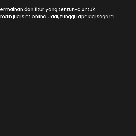
ermainan dan fitur yang tentunya untuk
judi slot online. Jadi, tunggu apalagi segera