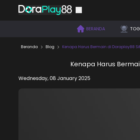
BERANDA
TOG
Beranda
Blog
Kenapa Harus Bermain di Doraplay88 Si
Kenapa Harus Bermain
Wednesday, 08 January 2025