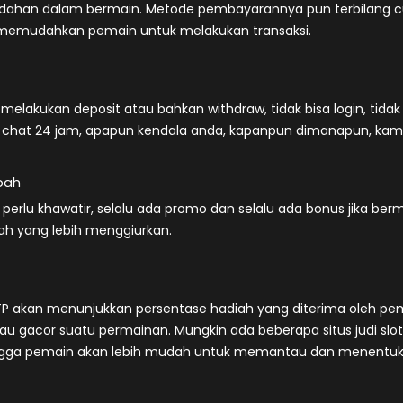
han dalam bermain. Metode pembayarannya pun terbilang cukup
 memudahkan pemain untuk melakukan transaksi.
elakukan deposit atau bahkan withdraw, tidak bisa login, tidak
ve chat 24 jam, apapun kendala anda, kapanpun dimanapun, kami
pah
 perlu khawatir, selalu ada promo dan selalu ada bonus jika b
ah yang lebih menggiurkan.
. RTP akan menunjukkan persentase hadiah yang diterima oleh p
acor suatu permainan. Mungkin ada beberapa situs judi slot 
hingga pemain akan lebih mudah untuk memantau dan menentu