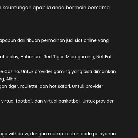
n keuntungan apabila anda bermain bersama
papun dari ribuan permainan judi slot online yang
c play, Habanero, Red Tiger, Microgaming, Net Ent,
ve Casino. Untuk provider gaming yang bisa dimainkan
, Allbet.
tiger, roulette, dan hot safari. Untuk provider
irtual football, dan virtual basketball. Untuk provider
 juga withdraw, dengan memfokuskan pada pelayanan