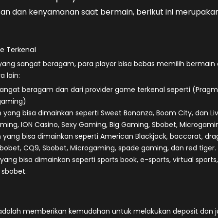
an dan kenyamanan saat bermain, berikut ini merupaka
e Terkenal
ang sangat beragam, para player bisa bebas memilih bermain a
 lain:
gat beragam dan dari provider game terkenal seperti (Pragmati
 gaming)
 yang bisa dimainkan seperti Sweet Bonanza, Boom City, dan Li
aming, ION Casino, Sexy Gaming, Big Gaming, Sbobet, Microgaming
ng bisa dimainkan seperti American Blackjack, baccarat, dragon 
bobet, CQ9, Sbobet, Microgaming, spade gaming, dan red tiger.
g bisa dimainkan seperti sports book, e-sports, virtual sports, v
 sbobet.
i adalah memberikan kemudahan untuk melakukan deposit dan