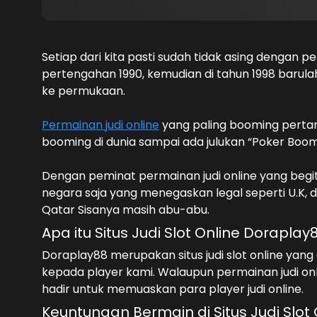
Setiap dari kita pasti sudah tidak asing dengan per
pertengahan 1990, kemudian di tahun 1998 barula
ke permukaan.
Permainan judi online
yang paling booming pertam
booming di dunia sampai ada julukan “Poker Boom”.
Dengan peminat permainan judi online yang begit
negara saja yang menegaskan legal seperti U.K, 
Qatar Sisanya masih abu-abu.
Apa itu Situs Judi Slot Online Doraplay
Doraplay88 merupakan situs judi slot online y
kepada player kami. Walaupun permainan judi on
hadir untuk memuaskan para player judi online.
Keuntungan Bermain di Situs Judi Slot