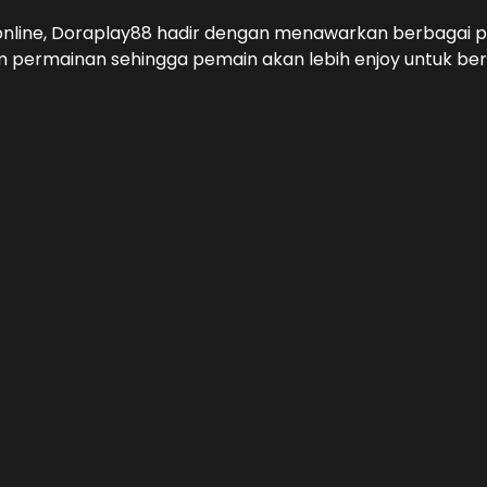
nline, Doraplay88 hadir dengan menawarkan berbagai p
ainan sehingga pemain akan lebih enjoy untuk bermain 