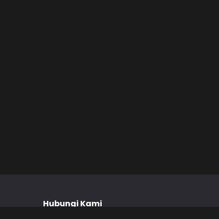
Hubungi Kami