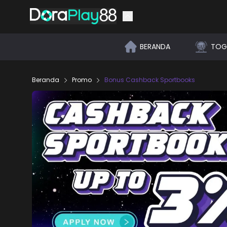
BERANDA
TOG
Beranda
Promo
Bonus Cashback Sportbooks