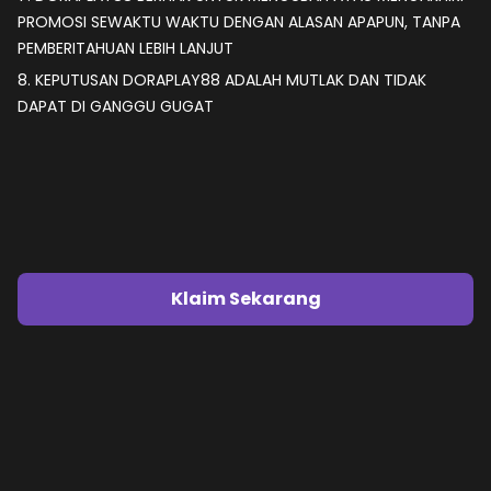
PROMOSI SEWAKTU WAKTU DENGAN ALASAN APAPUN, TANPA
PEMBERITAHUAN LEBIH LANJUT
8. KEPUTUSAN DORAPLAY88 ADALAH MUTLAK DAN TIDAK
DAPAT DI GANGGU GUGAT
Klaim Sekarang