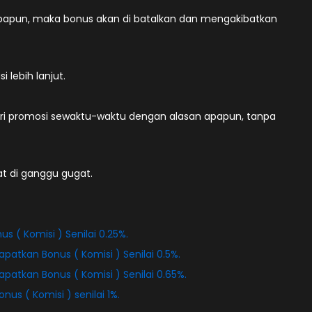
apapun, maka bonus akan di batalkan dan mengakibatkan
 lebih lanjut.
ri promosi sewaktu-waktu dengan alasan apapun, tanpa
t di ganggu gugat.
s ( Komisi ) Senilai 0.25%.
patkan Bonus ( Komisi ) Senilai 0.5%.
apatkan Bonus ( Komisi ) Senilai 0.65%.
us ( Komisi ) senilai 1%.