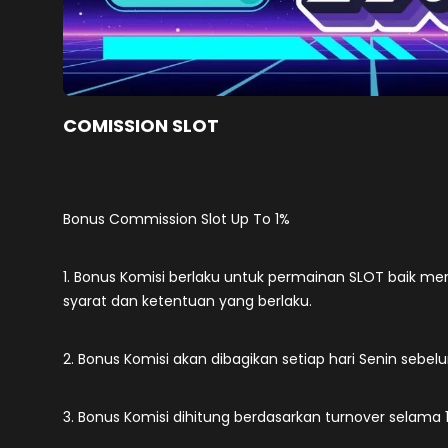
COMISSION SLOT
Bonus Commission Slot Up To 1%
1. Bonus Komisi berlaku untuk permainan SLOT baik me
syarat dan ketentuan yang berlaku.
2. Bonus Komisi akan dibagikan setiap hari Senin sebel
3. Bonus Komisi dihitung berdasarkan turnover selama 1