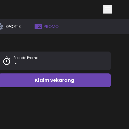
SPORTS
PROMO
Periode Promo
-
Klaim Sekarang