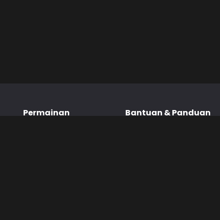
Permainan
Bantuan & Panduan
Togel
Tentang Kami
Slot
Syarat dan Ketentuan
Casino
Kebijakan Privasi
Games
Pusat Bantuan
Sports
Hubungi Kami
Promo
F.A.Q
Referral