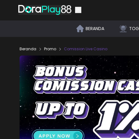
BERANDA
TOG
Beranda
Promo
Comission Live Casino